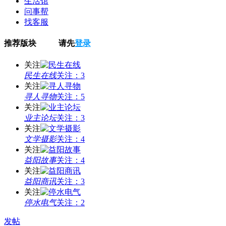
生活馆
问事帮
找客服
推荐版块 请先
登录
关注
民生在线
关注：3
关注
寻人寻物
关注：5
关注
业主论坛
关注：3
关注
文学摄影
关注：4
关注
益阳故事
关注：4
关注
益阳商讯
关注：3
关注
停水电气
关注：2
发帖