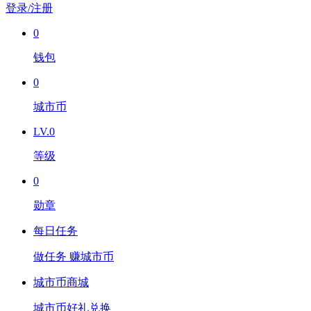
登录/注册
0
钱包
0
城市币
LV.0
等级
0
勋章
每日任务
做任务 赚城市币
城市币商城
城市币好礼兑换