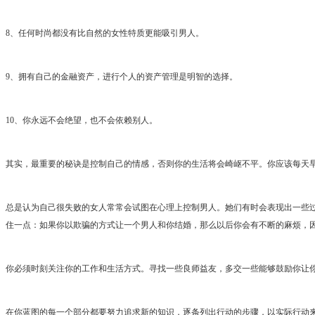
8、任何时尚都没有比自然的女性特质更能吸引男人。
9、拥有自己的金融资产，进行个人的资产管理是明智的选择。
10、你永远不会绝望，也不会依赖别人。
其实，最重要的秘诀是控制自己的情感，否则你的生活将会崎岖不平。你应该每天早
总是认为自己很失败的女人常常会试图在心理上控制男人。她们有时会表现出一些
住一点：如果你以欺骗的方式让一个男人和你结婚，那么以后你会有不断的麻烦，
你必须时刻关注你的工作和生活方式。寻找一些良师益友，多交一些能够鼓励你让
在你蓝图的每一个部分都要努力追求新的知识，逐条列出行动的步骤，以实际行动