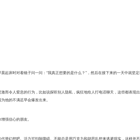
晨起床时对着镜子问一问：“我真正想要的是什么？”，然后在接下来的一天中就坚定
过激而令人窒息的行为，比如说探听别人隐私，疯狂地给人打电话聊天，这些都表现出
因为他的不满迟早会爆发出来。
你增强信心的朋友。
来代替幻想吧。活力可扫除障碍。不能总是用巧克力和胡思乱想来逃避现实，这样并不