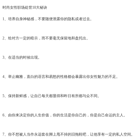
时尚女性职场处世10大秘诀
1、培养自身神秘感，不要随便泄露你的隐私或者过去。
2、给对方一定的暗示，而不要毫无保留地和盘托出。
3、在适当的时候出现。
4、举止幽雅，直白的语言和易怒的性格都会暴露出你女性魅力的不足。
5、保持新鲜感，让自己每天都显得和昨日有所都与众不同。
6、由你来决定你的人生价值，你的生活是你自己的，你是自己命运的主人。
7、你不想被人当作永远套在脚上甩不掉的旧拖鞋吧，让他享有一定的私人空间。