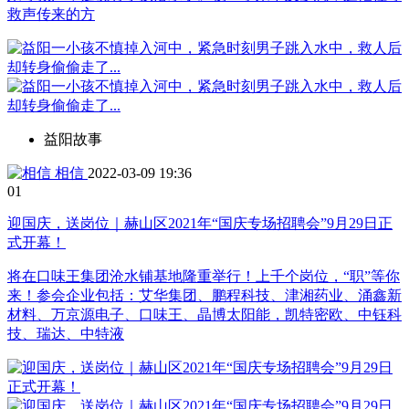
救声传来的方
益阳故事
相信
2022-03-09 19:36
0
1
迎国庆，送岗位｜赫山区2021年“国庆专场招聘会”9月29日正
式开幕！
将在口味王集团沧水铺基地隆重举行！上千个岗位，“职”等你
来！参会企业包括：艾华集团、鹏程科技、津湘药业、涌鑫新
材料、万京源电子、口味王、晶博太阳能，凯特密欧、中钰科
技、瑞达、中特液