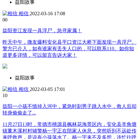
益阳故事
相信
2022-03-16 17:08
0
0
益阳资江发现一具浮尸，急寻家属！
昨天中午，微友爆料安化县平口资江大桥下面发现一具浮尸。
警方已介入，如有谁家有丢失人口的，可以联系110。如你知
道更多详情，可以留言告诉大家！
益阳故事
相信
2022-03-05 17:01
1
0
益阳一小孩不慎掉入河中，紧急时刻男子跳入水中，救人后却
转身偷偷走了...
11月27日13时，常德市桃源县枫林花海景区内，安化县羊角塘
镇董木溪村村辅警杨一宇正在陪家人休息，突然听到不远处传
来呼救声，是说有小孩落水了。杨一宇来不及多想，连忙往呼