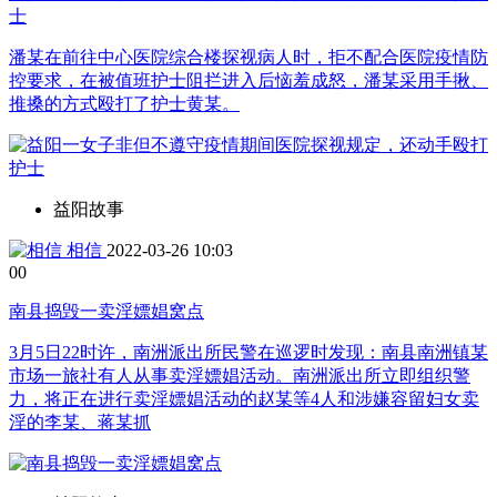
士
潘某在前往中心医院综合楼探视病人时，拒不配合医院疫情防
控要求，在被值班护士阻拦进入后恼羞成怒，潘某采用手揪、
推搡的方式殴打了护士黄某。
益阳故事
相信
2022-03-26 10:03
0
0
南县捣毁一卖淫嫖娼窝点
3月5日22时许，南洲派出所民警在巡逻时发现：南县南洲镇某
市场一旅社有人从事卖淫嫖娼活动。南洲派出所立即组织警
力，将正在进行卖淫嫖娼活动的赵某等4人和涉嫌容留妇女卖
淫的李某、蒋某抓