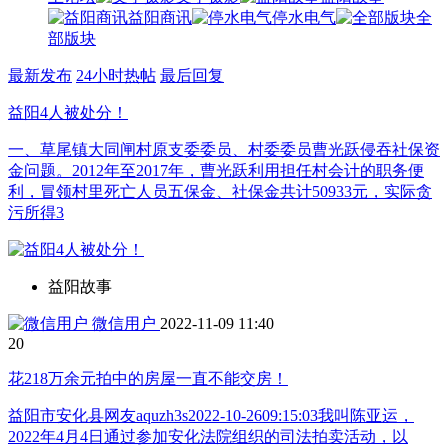
益阳商讯
停水电气
全
部版块
最新发布
24小时热帖
最后回复
益阳4人被处分！
一、草尾镇大同闸村原支委委员、村委委员曹光跃侵吞社保资
金问题。2012年至2017年，曹光跃利用担任村会计的职务便
利，冒领村里死亡人员五保金、社保金共计50933元，实际贪
污所得3
益阳故事
微信用户
2022-11-09 11:40
2
0
花218万余元拍中的房屋一直不能交房！
益阳市安化县网友aquzh3s2022-10-2609:15:03我叫陈亚运，
2022年4月4日通过参加安化法院组织的司法拍卖活动，以