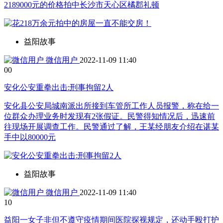
2189000元的价格拍中长沙市天心区橘郡礼顿
益阳故事
微信用户
2022-11-09 11:40
0
0
安化公安重拳出击:刑事拘留2人
安化县公安局城南派出所接到车管所工作人员报警，称在给一
位群众办理业务时发现有2张假证。民警得知情况后，迅速前
往现场开展调查工作。民警通过了解，王某经朋友介绍在谌某
手中以80000元
益阳故事
微信用户
2022-11-09 11:40
1
0
益阳一女子非但不遵守疫情期间医院探视规定，还动手殴打护